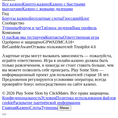
Все казино
Крипто-казино
Казино с быстрыми
выплатами
Казино с живыми дилерами
Гид
Бонусы казино
Бесплатные слоты
Глоссарий
Блог
Сообщество
Турниры
Форум и чат
Таблица лидеров
Ваш профиль
Компания
О нас
Как мы тестируем
Контакты
Ответственная игра
Одобрено и защищено
GPWA
DMCA
18+
BeGambleAware
Отзывы пользователей
Trustpilot 4.6
Азартные игры могут вызывать зависимость — пожалуйста,
играйте ответственно. Игра в онлайн-казино должна быть
только развлечением, и никогда не стоит ставить больше, чем
вы можете позволить себе проиграть. Play Some Slots —
информационный проект для пользователей старше 18 лет.
Предложения регулируются условиями оператора; всегда
проверяйте бонус непосредственно на сайте казино.
© 2026 Play Some Slots by ClickMates. Все права защищены.
Конфиденциальность
Условия
Политика использования файлов
cookie
Раскрытие партнёрской информации
Главная
Казино
Слоты
Турниры
Меню