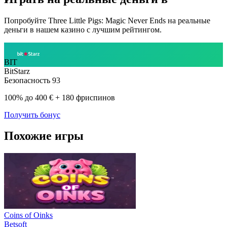
Попробуйте Three Little Pigs: Magic Never Ends на реальные
деньги в нашем казино с лучшим рейтингом.
BIT
BitStarz
Безопасность 93
100% до 400 € + 180 фриспинов
Получить бонус
Похожие игры
Coins of Oinks
Betsoft