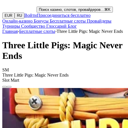
Поиск казино, слотов, провайдеров…
⌘K
Войти
Присоединиться бесплатно
EUR
RU
Онлайн-казино
Бонусы
Бесплатные слоты
Провайдеры
Турниры
Сообщество
Глоссарий
Блог
Главная
›
Бесплатные слоты
›
Three Little Pigs: Magic Never Ends
Three Little Pigs: Magic Never
Ends
SM
Three Little Pigs: Magic Never Ends
Slot Mart