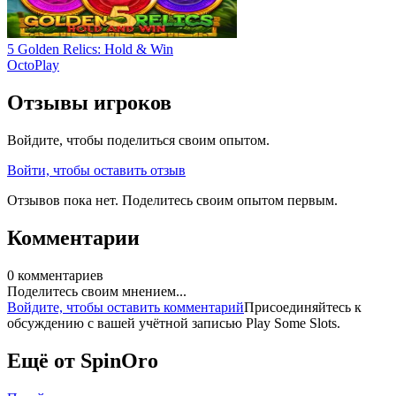
5 Golden Relics: Hold & Win
OctoPlay
Отзывы игроков
Войдите, чтобы поделиться своим опытом.
Войти, чтобы оставить отзыв
Отзывов пока нет. Поделитесь своим опытом первым.
Комментарии
0 комментариев
Поделитесь своим мнением...
Войдите, чтобы оставить комментарий
Присоединяйтесь к
обсуждению с вашей учётной записью Play Some Slots.
Ещё от SpinOro