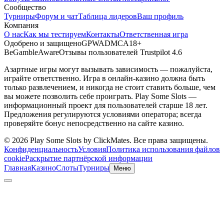
Сообщество
Турниры
Форум и чат
Таблица лидеров
Ваш профиль
Компания
О нас
Как мы тестируем
Контакты
Ответственная игра
Одобрено и защищено
GPWA
DMCA
18+
BeGambleAware
Отзывы пользователей
Trustpilot 4.6
Азартные игры могут вызывать зависимость — пожалуйста,
играйте ответственно. Игра в онлайн-казино должна быть
только развлечением, и никогда не стоит ставить больше, чем
вы можете позволить себе проиграть. Play Some Slots —
информационный проект для пользователей старше 18 лет.
Предложения регулируются условиями оператора; всегда
проверяйте бонус непосредственно на сайте казино.
© 2026 Play Some Slots by ClickMates. Все права защищены.
Конфиденциальность
Условия
Политика использования файлов
cookie
Раскрытие партнёрской информации
Главная
Казино
Слоты
Турниры
Меню