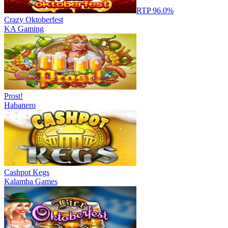
RTP 96.0%
Crazy Oktoberfest
KA Gaming
Prost!
Habanero
Cashpot Kegs
Kalamba Games