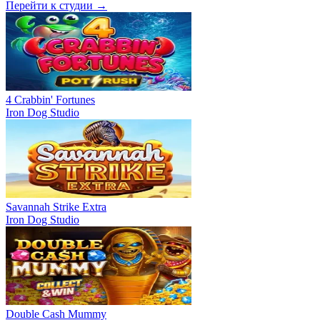
Перейти к студии →
4 Crabbin' Fortunes
Iron Dog Studio
Savannah Strike Extra
Iron Dog Studio
Double Cash Mummy