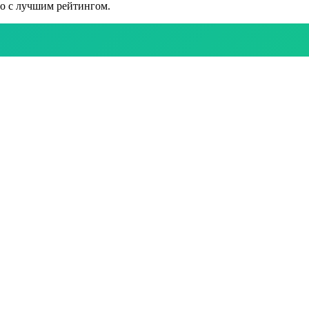
но с лучшим рейтингом.