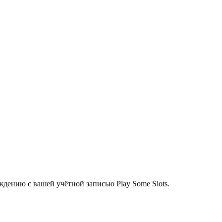
дению с вашей учётной записью Play Some Slots.